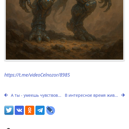
https://t.me/videoCelnozor/8985
А ты - умеешь чувствов...
В интересное время жив...