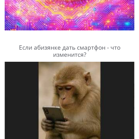
Если абизянке дать смартфон - что
изменится?