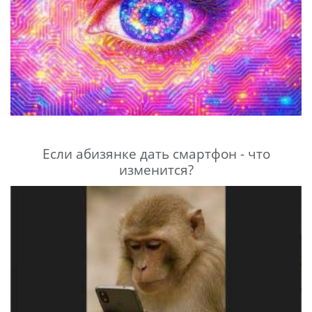
Если абизянке дать смартфон - что
изменится?