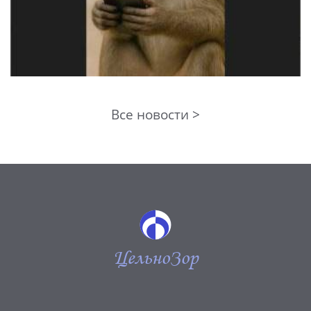
Все новости >
ЦельноЗор