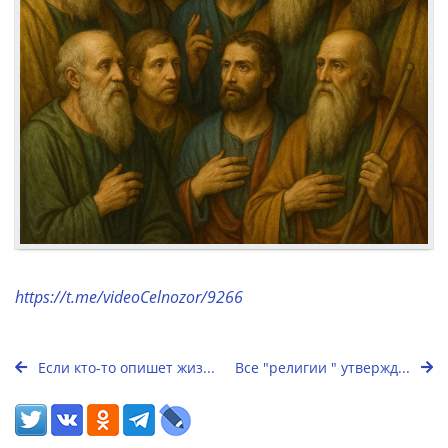
https://t.me/videoCelnozor/9266
Если кто-то опишет жиз...
Все "религии " утвержд...