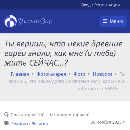
Вход
/
Регистрация
ЦельноЗор
Меню
Ты веришь, что некие древние
евреи знали, как мне (и тебе)
жить СЕЙЧАС...?
Главная
Фотогалерея
Фото
Новости
Ты
веришь, что некие древние евреи знали, как мне (и
тебе) жить СЕЙЧАС...?
Просмотров: 360
Комментарии: 0
30 ноября 2025 г.
Религии
/
Религия