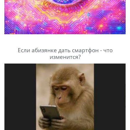
Если абизянке дать смартфон - что
изменится?