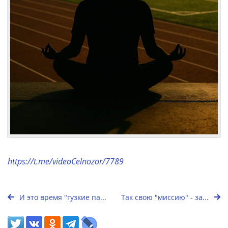
https://t.me/videoCelnozor/7789
И это время "гузкие па...
Так свою "миссию" - за...