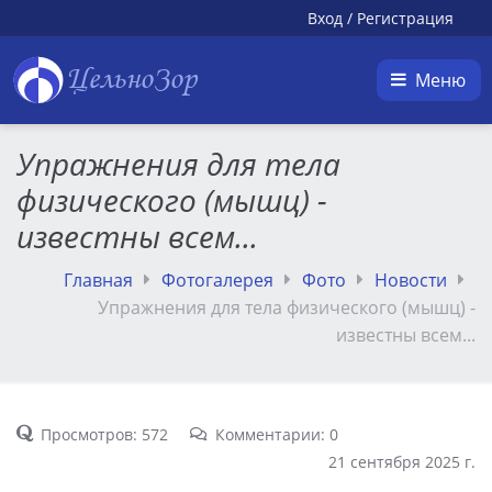
Вход
/
Регистрация
ЦельноЗор
Меню
Упражнения для тела
физического (мышц) -
известны всем...
Главная
Фотогалерея
Фото
Новости
Упражнения для тела физического (мышц) -
известны всем...
Просмотров: 572
Комментарии: 0
21 сентября 2025 г.