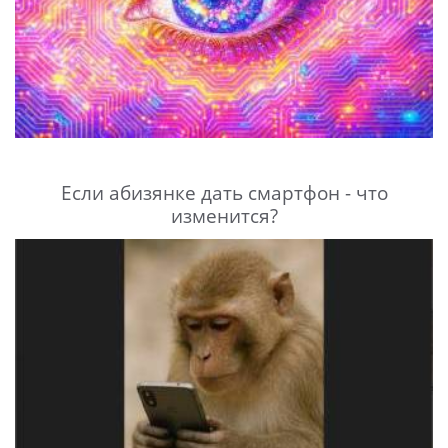
Если абизянке дать смартфон - что
изменится?