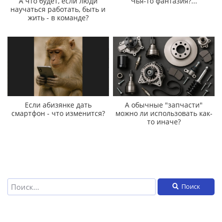
А что будет, если люди
Чья-то фантазия?...
научаться работать, быть и
жить - в команде?
Если абизянке дать
А обычные "запчасти"
смартфон - что изменится?
можно ли использовать как-
то иначе?
Поиск