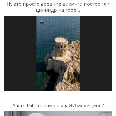
Ну это просто древние викинги построили
цилиндр на горе...
А как ТЫ относишься к ИИ медицине?