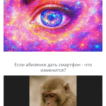
Если абизянке дать смартфон - что
изменится?