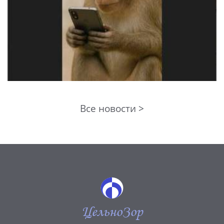
Все новости >
ЦельноЗор