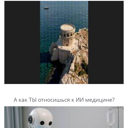
А как ТЫ относишься к ИИ медицине?