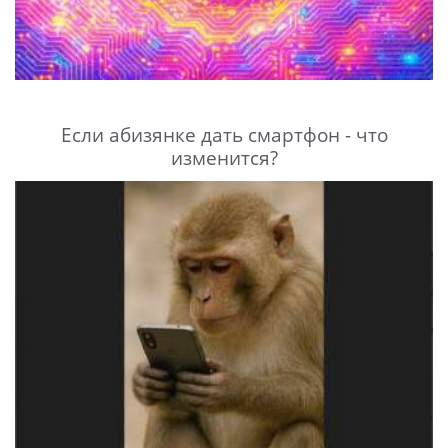
Если абизянке дать смартфон - что
изменится?