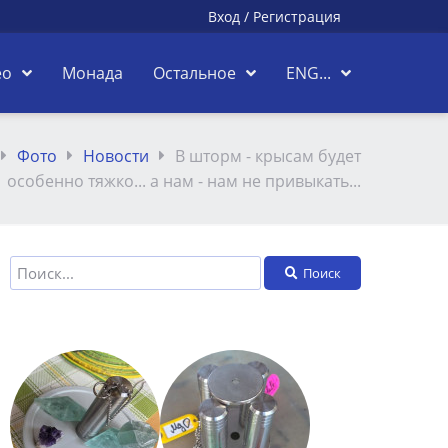
Вход
/
Регистрация
ео
Монада
Остальное
ENG...
Фото
Новости
В шторм - крысам будет
особенно тяжко... а нам - нам не привыкать...
Поиск