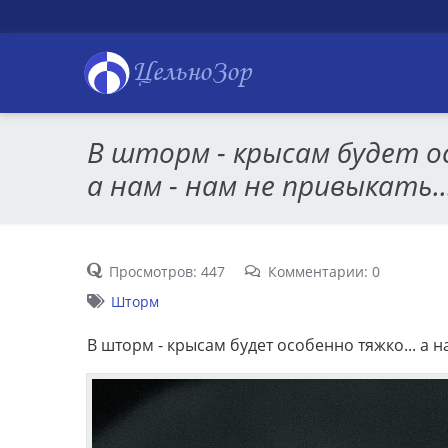
ЦельноЗор
В шторм - крысам будет о
а нам - нам не привыкать..
Просмотров: 447
Комментарии: 0
Шторм
В шторм - крысам будет особенно тяжко... а на