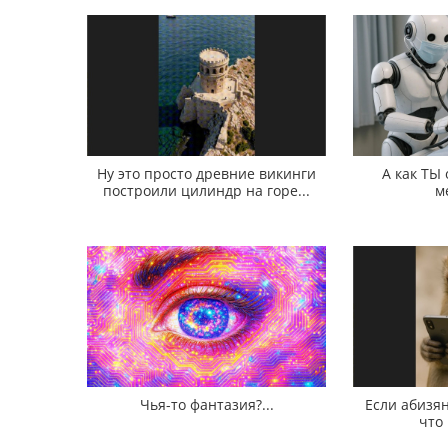
Ну это просто древние викинги
А как ТЫ
построили цилиндр на горе...
м
Чья-то фантазия?...
Если абизян
что