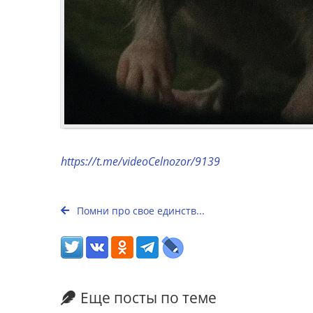
https://t.me/videoCelnozor/9139
Помни про свое единств...
Еще посты по теме