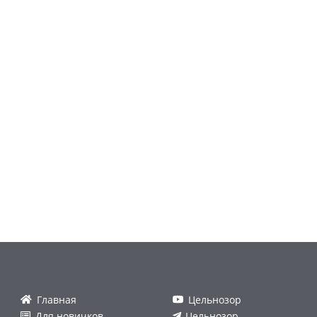
Главная
Цельнозор
Для новичков
Цельнозор