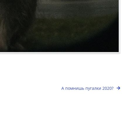
А помнишь пугалки 2020?