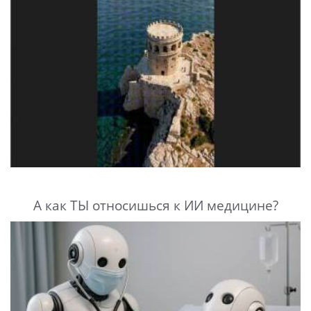
А как ТЫ относишься к ИИ медицине?