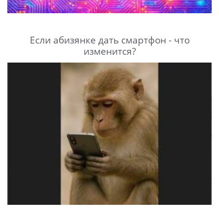
Если абизянке дать смартфон - что
изменится?