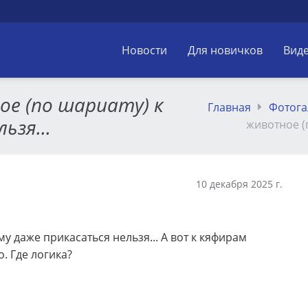
Новости
Для новичков
Вид
ое (по шариату) к
Главная
Фотога
ьзя...
животное (
10 декабря 2025 г.
му даже прикасаться нельзя... А вот к кяфирам
. Где логика?