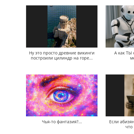
Ну это просто древние викинги
А как ТЫ
построили цилиндр на горе...
м
Чья-то фантазия?...
Если абизян
что