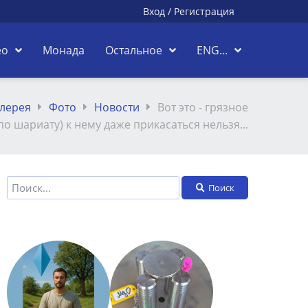
Вход
/
Регистрация
ео
Монада
Остальное
ENG...
лерея
Фото
Новости
Вот это - грязное
по шариату) к нему даже прикасаться нельзя...
Поиск