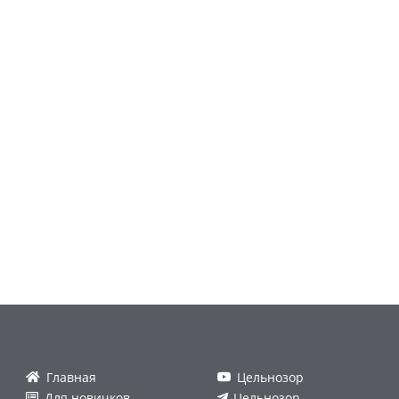
Главная
Цельнозор
Для новичков
Цельнозор