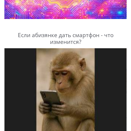
Если абизянке дать смартфон - что
изменится?