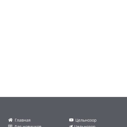
Главная
Цельнозор
Для новичков
Цельнозор