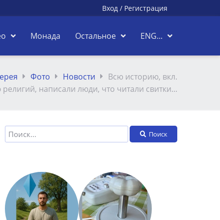
Вход
/
Регистрация
ео
Монада
Остальное
ENG...
ерея
Фото
Новости
Всю историю, вкл.
религий, написали люди, что читали свитки...
Поиск