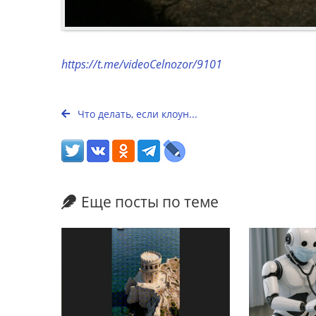
https://t.me/videoCelnozor/9101
Что делать, если клоун...
Еще посты по теме