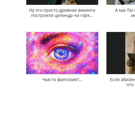
Ну это просто древние викинги
А как ТЫ
построили цилиндр на горе...
м
Чья-то фантазия?...
Если абизян
что