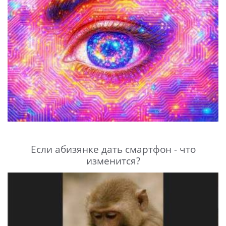
Если абизянке дать смартфон - что
изменится?