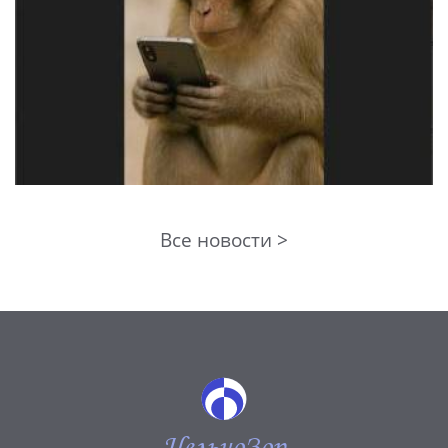
Все новости >
ЦельноЗор