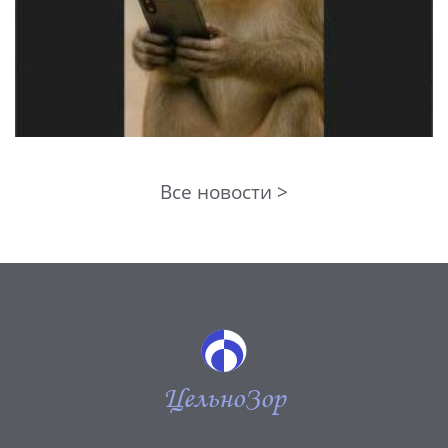
Все новости >
ЦельноЗор