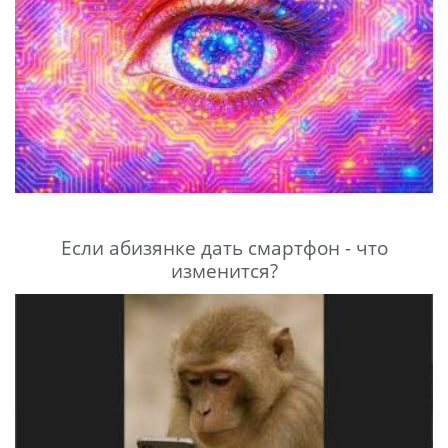
Если абизянке дать смартфон - что
изменится?