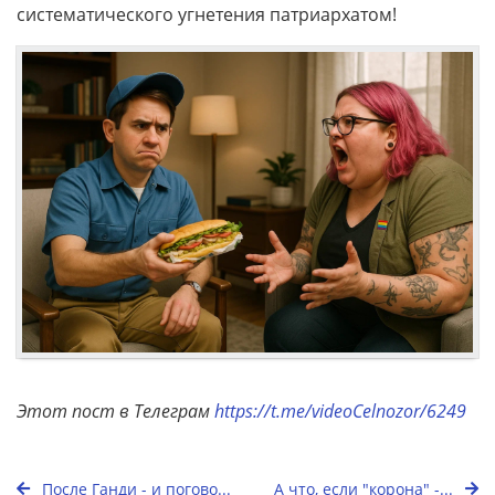
систематического угнетения патриархатом!
Этот пост в Телеграм
https://t.me/videoCelnozor/6249
После Ганди - и погово...
А что, если "корона" -...