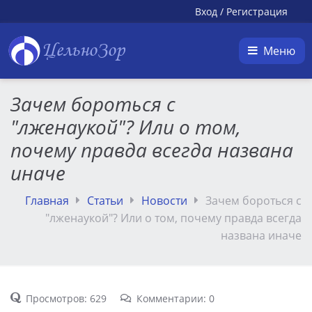
Вход
/
Регистрация
ЦельноЗор
Меню
Зачем бороться с
"лженаукой"? Или о том,
почему правда всегда названа
иначе
Главная
Статьи
Новости
Зачем бороться с
"лженаукой"? Или о том, почему правда всегда
названа иначе
Просмотров: 629
Комментарии: 0