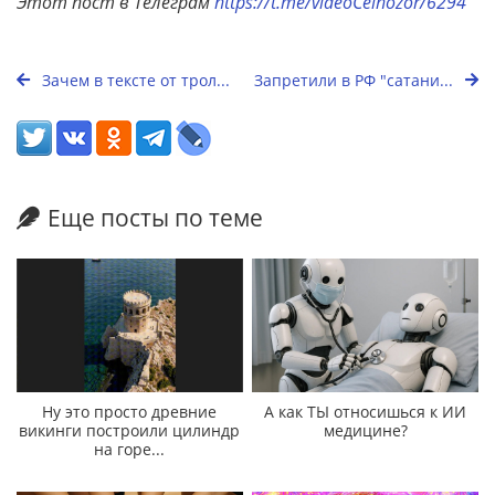
Этот пост в Телеграм
https://t.me/videoCelnozor/6294
Зачем в тексте от трол...
Запретили в РФ "сатани...
Еще посты по теме
Ну это просто древние
А как ТЫ относишься к ИИ
викинги построили цилиндр
медицине?
на горе...