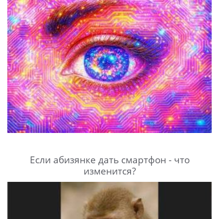
Если абизянке дать смартфон - что
изменится?