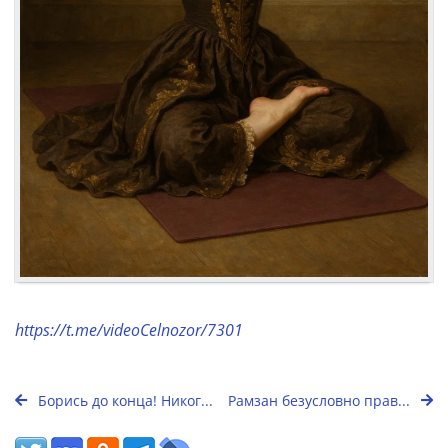
https://t.me/videoCelnozor/7301
Борись до конца! Никог...
Рамзан безусловно прав...