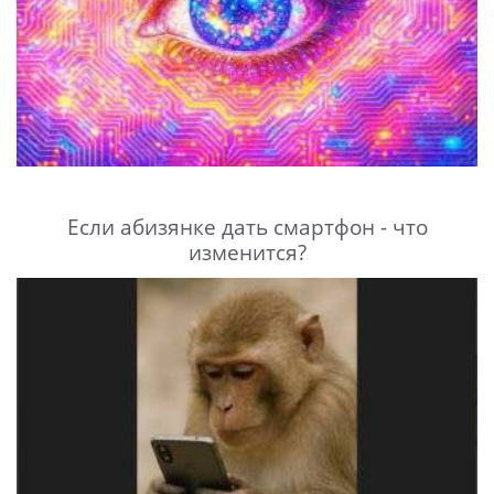
Если абизянке дать смартфон - что
изменится?