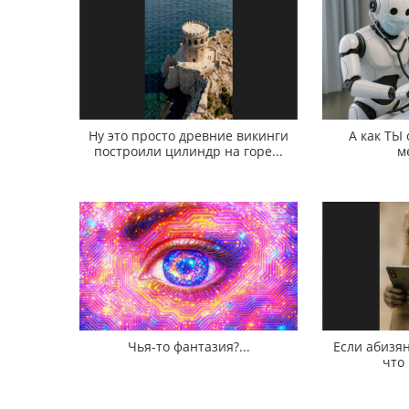
Ну это просто древние викинги
А как ТЫ
построили цилиндр на горе...
м
Чья-то фантазия?...
Если абизян
что