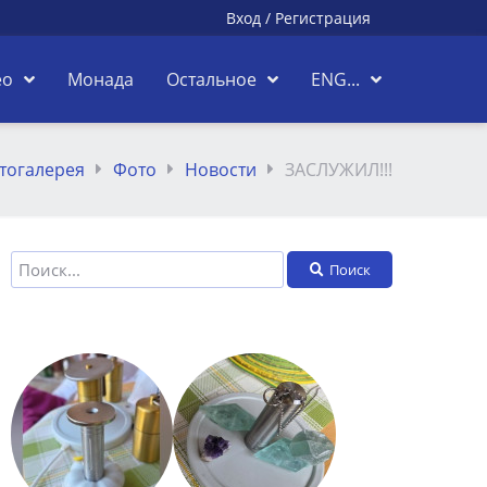
Вход
/
Регистрация
ео
Монада
Остальное
ENG...
тогалерея
Фото
Новости
ЗАСЛУЖИЛ!!!
Поиск