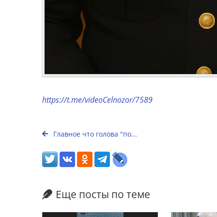
https://t.me/videoCelnozor/7589
Главное что голова "по...
Еще посты по теме