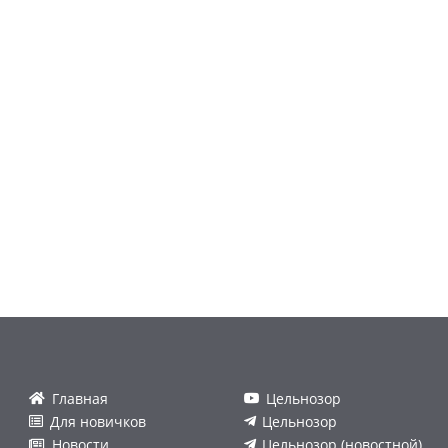
Главная
Цельнозор
Для новичков
Цельнозор
Новости
Цельнозор (новостной)