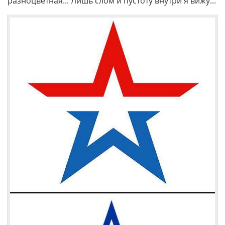
разноцветная... Лишь слом и пустоту внутри я вижу...