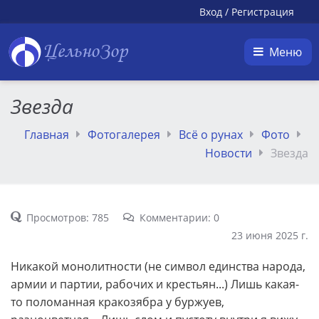
Вход
/
Регистрация
ЦельноЗор
Меню
Звезда
Главная
Фотогалерея
Всё о рунах
Фото
Новости
Звезда
Просмотров: 785
Комментарии: 0
23 июня 2025 г.
Никакой монолитности (не символ единства народа,
армии и партии, рабочих и крестьян...) Лишь какая-
то поломанная кракозябра у буржуев,