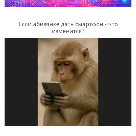
Если абизянке дать смартфон - что
изменится?