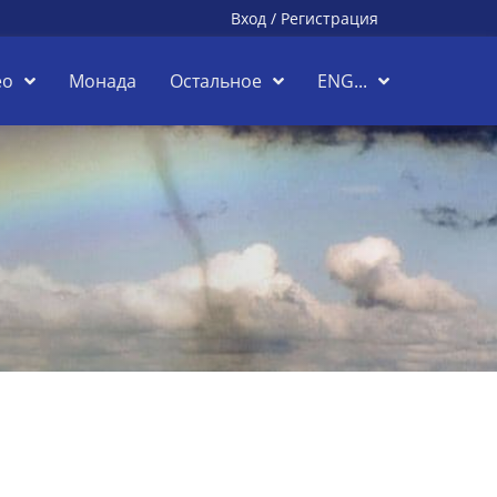
Вход
/
Регистрация
ео
Монада
Остальное
ENG...