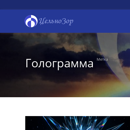
ЦельноЗор
Голограмма
Метка