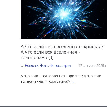
А что если - вся вселенная - кристал?
А что если вся вселенная -
голограмма?)))
Новости
,
Фото
,
Фотогалерея
17 августа 2025 г
А что если - вся вселенная - кристал? А что если
вся вселенная - голограмма?)))
...