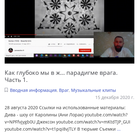
Как глубоко мы в ж... парадигме врага.
Часть 1.
Вводная информация
,
Враг
,
Музыкальные клипы
15 декабря 2020 г.
28 августа 2020 Ссылки на использованные материалы:
Дива - шоу от Каролины (Ани Лорак) youtube.com/watch?
v=NPFfvjygb0U Джексон youtube.com/watch?v=mKtdTJP_GUI
youtube.com/watch?v=t1pqi8vjTLY В тюрьме Съемки
...