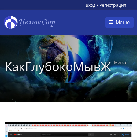
Вход
/
Регистрация
ЦельноЗор
Меню
КакГлубокоМывЖ
Метка