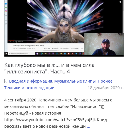
Как глубоко мы в ж... и в чем сила
"иллюзиониста". Часть 4
Вводная информация
,
Музыкальные клипы
,
Прочее
,
Техники и рекомендации
18 декабря 2020 г.
4 сентября 2020 Напоминаю - чем больше мы знаем о
механизмах обмана - тем слабее "Иллюзионист")))
Перетанцуй - новая история
https://www.youtube.com/watch?v=nC5V5yujEJk Крид
рассказывает о новой резиновой женщи
...