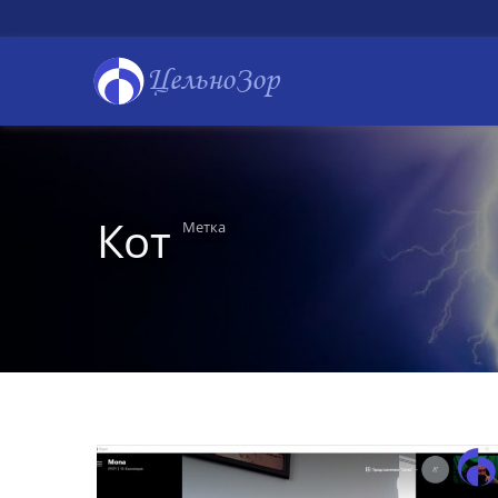
ЦельноЗор
Кот
Метка