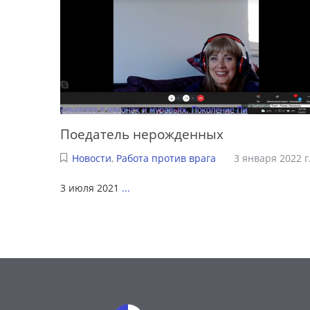
Поедатель нерожденных
Новости
,
Работа против врага
3 января 2022 г
3 июля 2021
...