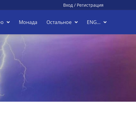
Вход
/
Регистрация
ео
Монада
Остальное
ENG...