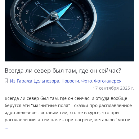
Всегда ли север был там, где он сейчас?
Из Гаража Цельнозора
,
Новости
,
Фото
,
Фотогалерея
17 сентября 2025 г.
Всегда ли север был там, где он сейчас, и откуда вообще
берутся эти "магнитные поля" - сказки про расплавленное
ядро железное - оставим тем, кто не в курсе, что при
расплавлении, а тем паче - при нагреве, металлов "магни
...