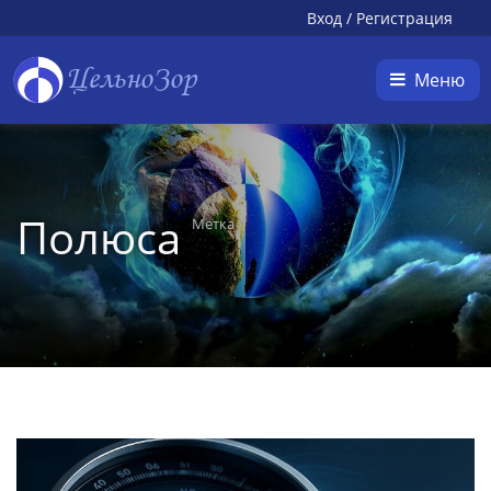
Вход
/
Регистрация
ЦельноЗор
Меню
Полюса
Метка