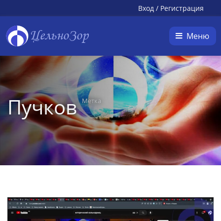
Вход
/
Регистрация
ЦельноЗор
Меню
Пучков
Метка