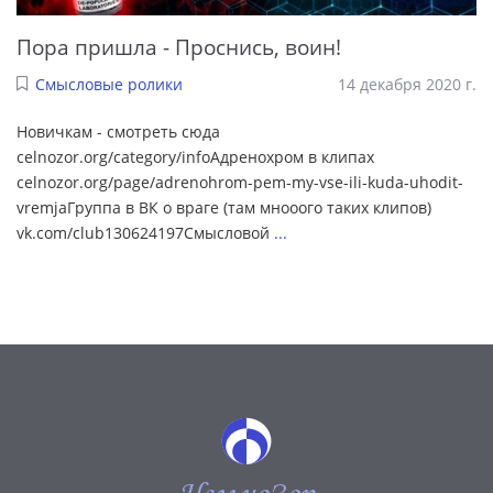
Пора пришла - Проснись, воин!
Смысловые ролики
14 декабря 2020 г.
Новичкам - смотреть сюда
celnozor.org/category/infoАдренохром в клипах
celnozor.org/page/adrenohrom-pem-my-vse-ili-kuda-uhodit-
vremjaГруппа в ВК о враге (там мнооого таких клипов)
vk.com/club130624197Смысловой
...