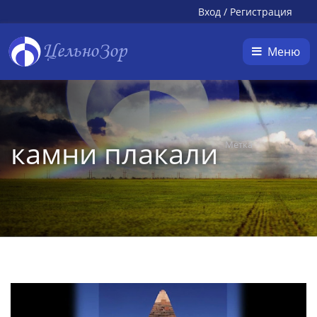
Вход
/
Регистрация
ЦельноЗор
Меню
камни плакали
Метка