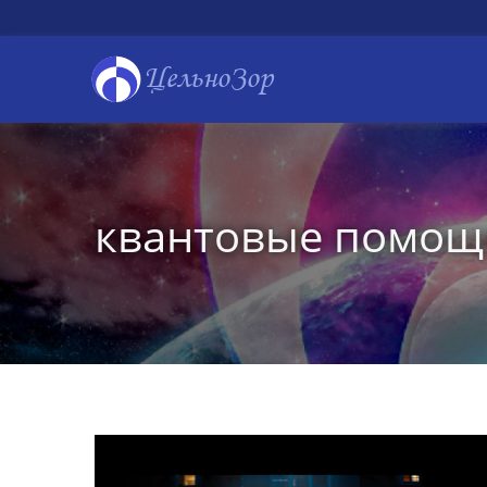
ЦельноЗор
квантовые помо