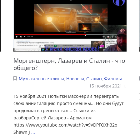
Моргенштерн, Лазарев и Сталин - что
общего?
.
Музыкальные клипы
,
Новости
,
Сталин
,
Фильмы
15 ноября 2021 г.
15 ноября 2021 Попытки масонерии переиграть
свою аннигиляцию просто смешны... Но они будут
продолжать трепыхаться... Ссылки из
разбораСергей Лазарев - Ароматом
https://www.youtube.com/watch?v=9VDPFQXh32o
Shawn J
...