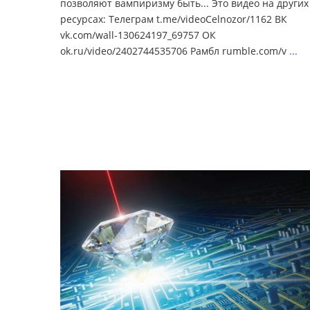
позволяют вампиризму быть... Это видео на других
ресурсах: Телеграм t.me/videoCelnozor/1162 ВК
vk.com/wall-130624197_69757 ОК
ok.ru/video/2402744535706 Рамбл rumble.com/v
...