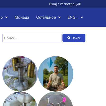
Вход
/
Регистрация
ео
Монада
Остальное
ENG...
Поиск