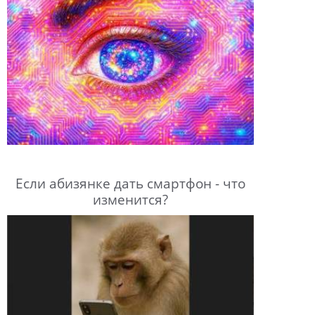
Если абизянке дать смартфон - что
изменится?