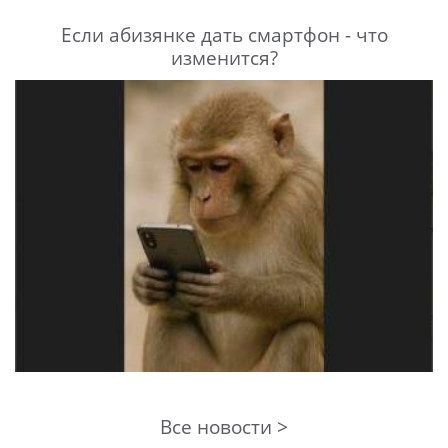
Если абизянке дать смартфон - что
изменится?
Все новости >