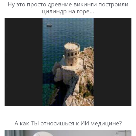
Ну это просто древние викинги построили
цилиндр на горе...
А как ТЫ относишься к ИИ медицине?