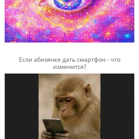
Если абизянке дать смартфон - что
изменится?