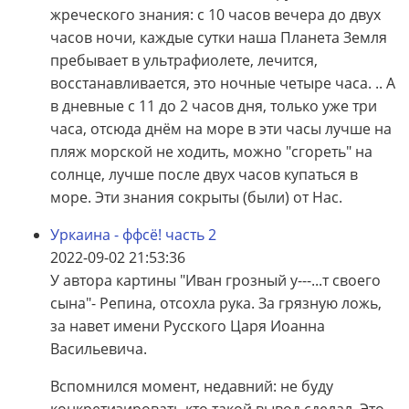
жреческого знания: с 10 часов вечера до двух
часов ночи, каждые сутки наша Планета Земля
пребывает в ультрафиолете, лечится,
восстанавливается, это ночные четыре часа. .. А
в дневные с 11 до 2 часов дня, только уже три
часа, отсюда днём на море в эти часы лучше на
пляж морской не ходить, можно "сгореть" на
солнце, лучше после двух часов купаться в
море. Эти знания сокрыты (были) от Нас.
Уркаина - ффсё! часть 2
2022-09-02 21:53:36
У автора картины "Иван грозный у---...т своего
сына"- Репина, отсохла рука. За грязную ложь,
за навет имени Русского Царя Иоанна
Васильевича.
Вспомнился момент, недавний: не буду