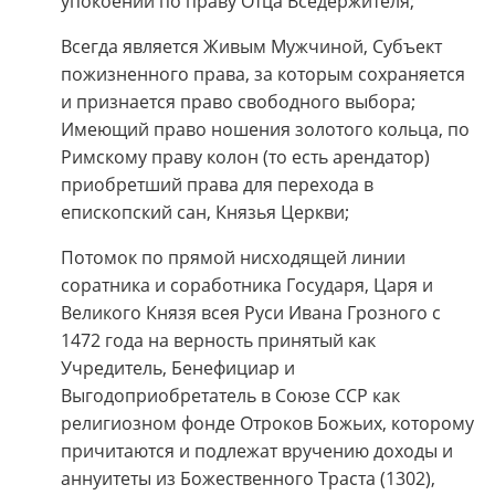
упокоении по праву Отца Вседержителя;
Всегда является Живым Мужчиной, Субъект
пожизненного права, за которым сохраняется
и признается право свободного выбора;
Имеющий право ношения золотого кольца, по
Римскому праву колон (то есть арендатор)
приобретший права для перехода в
епископский сан, Князья Церкви;
Потомок по прямой нисходящей линии
соратника и соработника Государя, Царя и
Великого Князя всея Руси Ивана Грозного с
1472 года на верность принятый как
Учредитель, Бенефициар и
Выгодоприобретатель в Союзе ССР как
религиозном фонде Отроков Божьих, которому
причитаются и подлежат вручению доходы и
аннуитеты из Божественного Траста (1302),