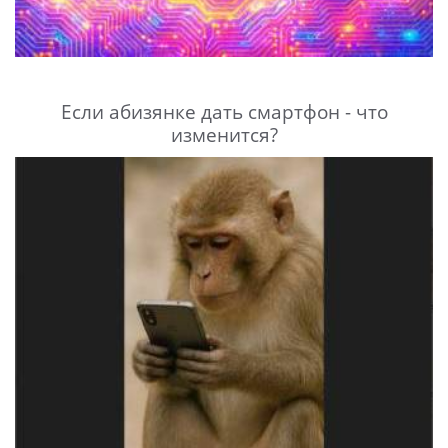
Если абизянке дать смартфон - что
изменится?