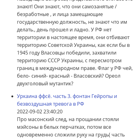
знают! Они знают, что они самозанятые /
безработные , и лица замещающие
государственную должность, не знают что им
делать., день прошел и ладно. У РФ нет
территории в настоящее время, они отбивают
территорию Советской Украины, как если бы в
1945 году Власовцы победили, захватили
территорию СССР Украины, с пересмотром
границ в международном праве. Флаг у РФ чей,
бело- синий- красный - Власовский? Ореол
двухголовый мутантик?
Уркаина ффсё. часть 3. фонтан Гейропы и
безвоздушная тревога в РФ
2022-09-02 23:40:20
Про масонский след, на прощании стояли
мэйсоны в белых перчатках, потом все
одновременно сложили руку на грудь( часть