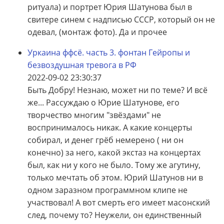
ритуала) и портрет Юрия Шатунова был в
свитере синем с надписью СССР, который он не
одевал, (монтаж фото). Да и прочее
Уркаина ффсё. часть 3. фонтан Гейропы и
безвоздушная тревога в РФ
2022-09-02 23:30:37
Быть Добру! Незнаю, может ни по теме? И всё
же... Рассуждаю о Юрие Шатунове, его
творчество многим "звёздами" не
воспринималось никак. А какие концерты
собирал, и денег грёб немерено ( ни он
конечно) за него, какой экстаз на концертах
был, как ни у кого не было. Тому же агутину,
только мечтать об этом. Юрий Шатунов ни в
одном заразном программном клипе не
участвовал! А вот смерть его имеет масонский
след, почему то? Неужели, он единственный