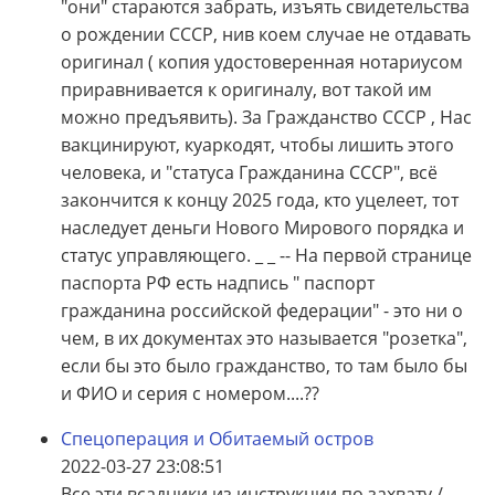
"они" стараются забрать, изъять свидетельства
о рождении СССР, нив коем случае не отдавать
оригинал ( копия удостоверенная нотариусом
приравнивается к оригиналу, вот такой им
можно предъявить). За Гражданство СССР , Нас
вакцинируют, куаркодят, чтобы лишить этого
человека, и "статуса Гражданина СССР", всё
закончится к концу 2025 года, кто уцелеет, тот
наследует деньги Нового Мирового порядка и
статус управляющего. _ _ -- На первой странице
паспорта РФ есть надпись " паспорт
гражданина российской федерации" - это ни о
чем, в их документах это называется "розетка",
если бы это было гражданство, то там было бы
и ФИО и серия с номером....??
Спецоперация и Обитаемый остров
2022-03-27 23:08:51
Все эти всадники из инструкции по захвату /