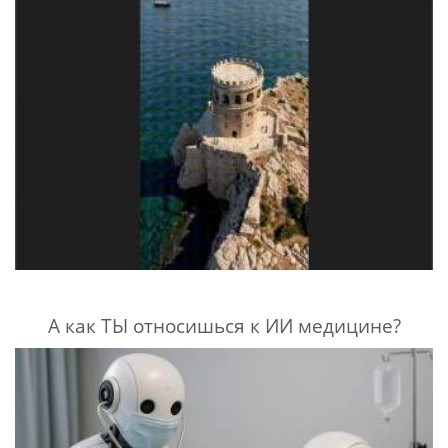
А как ТЫ относишься к ИИ медицине?