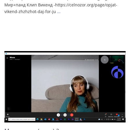
Мир+панд Клип Викенд -https://celnozor.org/page/opjat-
vikend-zhzhzhot-daj-for-ju
...