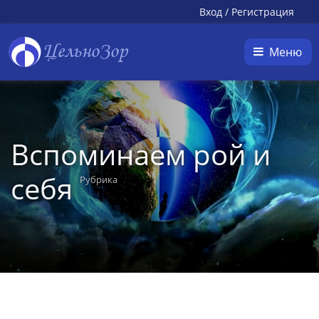
Вход
/
Регистрация
ЦельноЗор
Меню
Вспоминаем рой и
себя
Рубрика