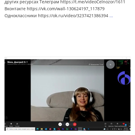
других ресурсах Телеграм https://t.me/videoCelnozor/1611
Вконтакте https://vk.com/wall-130624197_117879
Одноклассники https://ok.ru/video/3237421386394
...