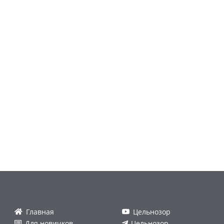
Главная
Цельнозор
Для новичков
Цельнозор