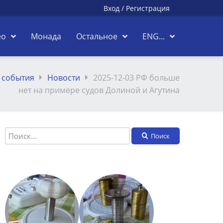
Вход
/
Регистрация
ео
Монада
Остальное
ENG...
 события
Новости
2025-12-03 РФ больше
нет на примере судов Долиной и Агутина
Поиск