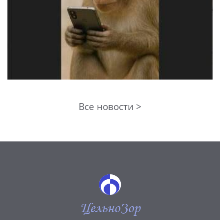
Все новости >
ЦельноЗор