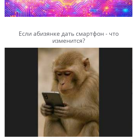
Если абизянке дать смартфон - что
изменится?