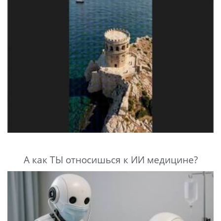
А как ТЫ относишься к ИИ медицине?