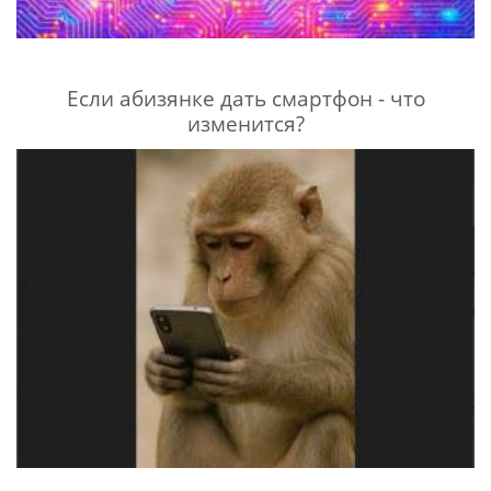
Если абизянке дать смартфон - что
изменится?