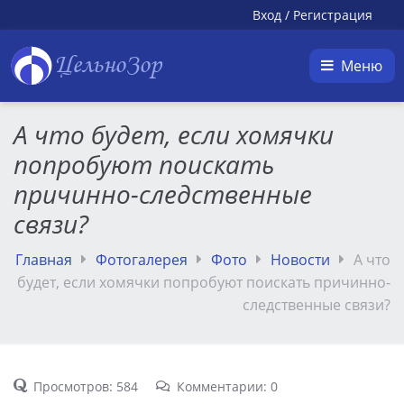
Вход
/
Регистрация
ЦельноЗор
Меню
А что будет, если хомячки
попробуют поискать
причинно-следственные
связи?
Главная
Фотогалерея
Фото
Новости
А что
будет, если хомячки попробуют поискать причинно-
следственные связи?
Просмотров: 584
Комментарии: 0