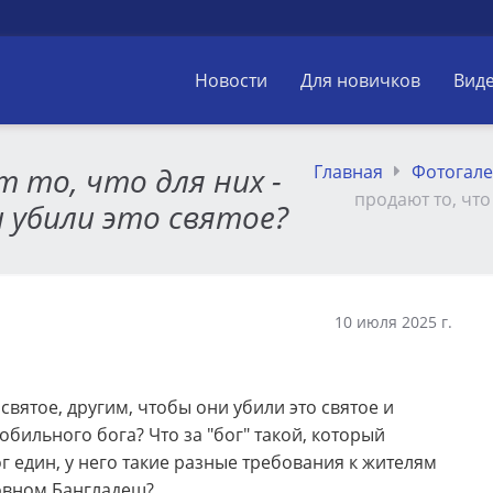
Новости
Для новичков
Вид
 то, что для них -
Главная
Фотогал
продают то, что
и убили это святое?
10 июля 2025 г.
 святое, другим, чтобы они убили это святое и
ильного бога? Что за "бог" такой, который
ог един, у него такие разные требования к жителям
ловном Бангладеш?