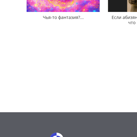
Чья-то фантазия?...
Если абизян
что