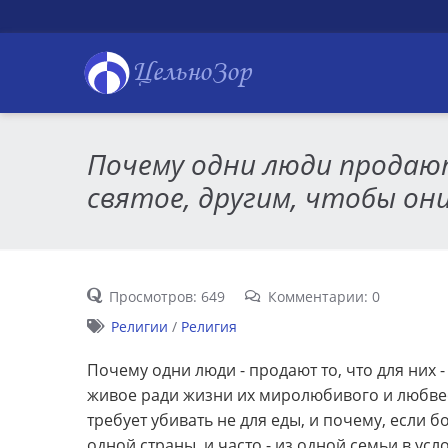
ЦельноЗор
Почему одни люди продают
святое, другим, чтобы он
Просмотров: 649
Комментарии: 0
Религии
/
Религия
Почему одни люди - продают то, что для них -
живое ради жизни их миролюбивого и любвеоб
требует убивать не для еды, и почему, если б
одной страны, и часто - из одной семьи в ус