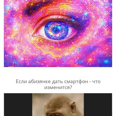
Если абизянке дать смартфон - что
изменится?