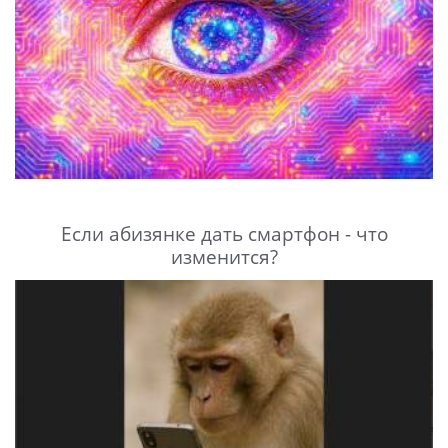
Если абизянке дать смартфон - что
изменится?