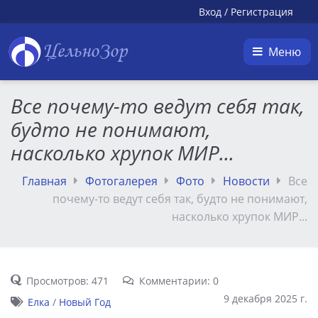
Вход
/
Регистрация
ЦельноЗор
Меню
Все почему-то ведут себя так,
будто не понимают,
насколько хрупок МИР...
Главная
Фотогалерея
Фото
Новости
Все
почему-то ведут себя так, будто не понимают,
насколько хрупок МИР...
Просмотров: 471
Комментарии: 0
9 декабря 2025 г.
Елка
/
Новый Год