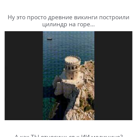
Ну это просто древние викинги построили
цилиндр на горе...
А как ТЫ относишься к ИИ медицине?