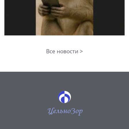
Все новости >
ЦельноЗор