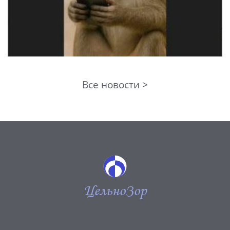
Все новости >
ЦельноЗор