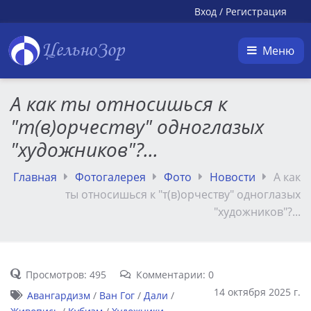
Вход
/
Регистрация
ЦельноЗор
Меню
А как ты относишься к
"т(в)орчеству" одноглазых
"художников"?...
Главная
Фотогалерея
Фото
Новости
А как
ты относишься к "т(в)орчеству" одноглазых
"художников"?...
Просмотров: 495
Комментарии: 0
14 октября 2025 г.
Авангардизм
/
Ван Гог
/
Дали
/