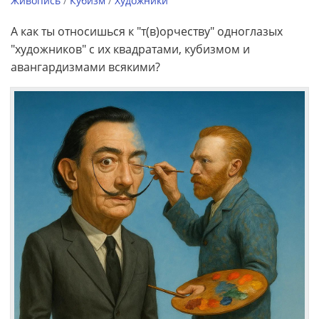
Живопись
/
Кубизм
/
Художники
А как ты относишься к "т(в)орчеству" одноглазых
"художников" с их квадратами, кубизмом и
авангардизмами всякими?