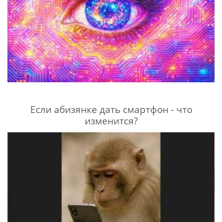
Если абизянке дать смартфон - что
изменится?