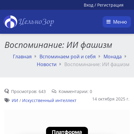
Вход
/
Регистрация
ЦельноЗор
Меню
Воспоминание: ИИ фашизм
Главная
Вспоминаем рой и себя
Монада
Новости
Воспоминание: ИИ фашизм
Просмотров: 643
Комментарии: 0
14 октября 2025 г.
ИИ
/
Искусственный интеллект