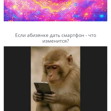
Если абизянке дать смартфон - что
изменится?