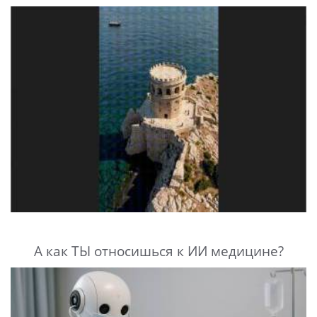
А как ТЫ относишься к ИИ медицине?