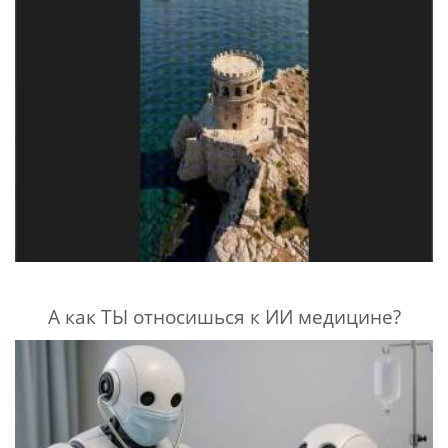
А как ТЫ относишься к ИИ медицине?