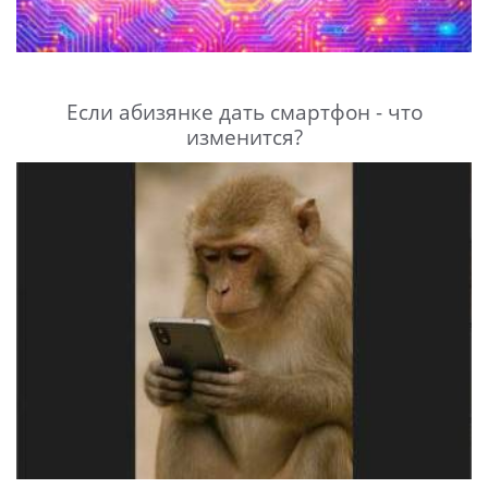
Если абизянке дать смартфон - что
изменится?