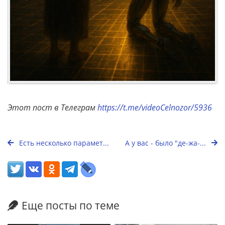
Этот пост в Телеграм
https://t.me/videoCelnozor/5936
Есть несколько парамет...
А у вас - было "де-жа-...
Еще посты по теме