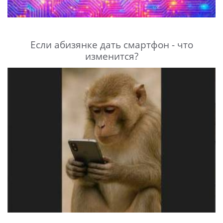
Если абизянке дать смартфон - что
изменится?