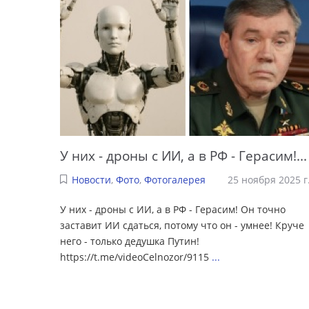
У них - дроны с ИИ, а в РФ - Герасим!...
Новости
,
Фото
,
Фотогалерея
25 ноября 2025 г
У них - дроны с ИИ, а в РФ - Герасим! Он точно
заставит ИИ сдаться, потому что он - умнее! Круче
него - только дедушка Путин!
https://t.me/videoCelnozor/9115
...