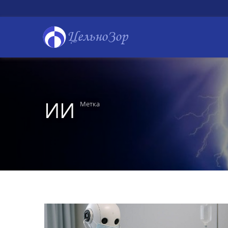
ЦельноЗор
ИИ
Метка