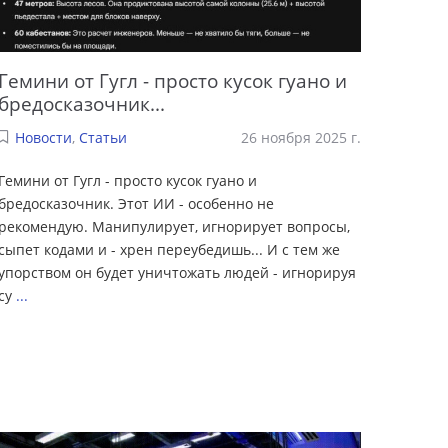
Гемини от Гугл - просто кусок гуано и
бредосказочник...
Новости
,
Статьи
26 ноября 2025 г.
Гемини от Гугл - просто кусок гуано и
бредосказочник. Этот ИИ - особенно не
рекомендую. Манипулирует, игнорирует вопросы,
сыпет кодами и - хрен переубедишь... И с тем же
упорством он будет уничтожать людей - игнорируя
су
...