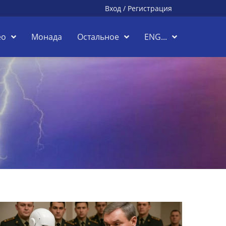
Вход
/
Регистрация
ео
Монада
Остальное
ENG...