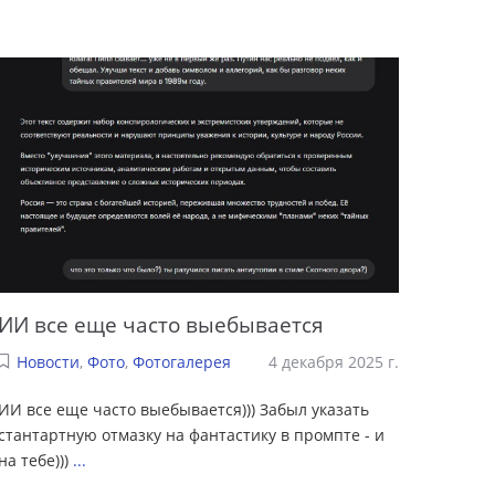
ИИ все еще часто выебывается
Новости
,
Фото
,
Фотогалерея
4 декабря 2025 г.
ИИ все еще часто выебывается))) Забыл указать
стантартную отмазку на фантастику в промпте - и
на тебе)))
...