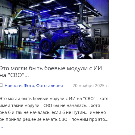
Это могли быть боевые модули с ИИ
на "СВО"...
Новости
,
Фото
,
Фотогалерея
20 ноября 2025 г.
Это могли быть боевые модули с ИИ на "СВО" - хотя
имей такие модули - СВО бы не началась... хотя
она б и так не началась, если б не Путин... именно
он принял решение начать СВО - помним про это...
...