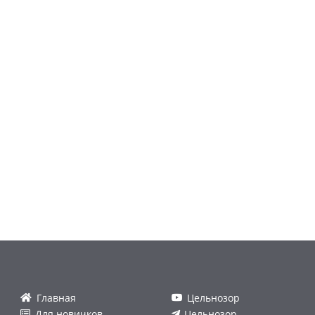
Главная
Цельнозор
Для новичков
Цельнозор