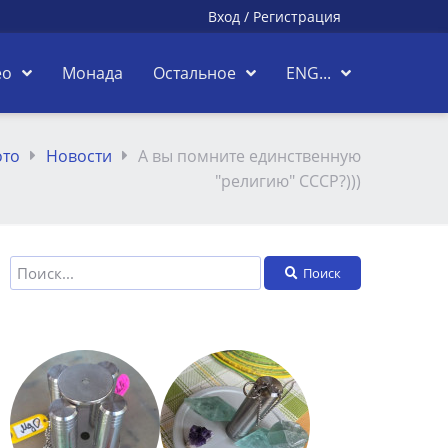
Вход
/
Регистрация
ео
Монада
Остальное
ENG...
то
Новости
А вы помните единственную
"религию" СССР?)))
Поиск