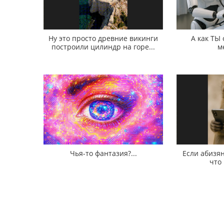
Ну это просто древние викинги
А как ТЫ
построили цилиндр на горе...
м
Чья-то фантазия?...
Если абизян
что