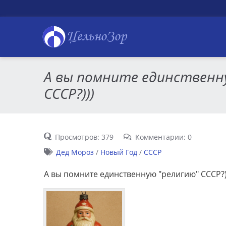
ЦельноЗор
А вы помните единственн
СССР?)))
Просмотров: 379
Комментарии: 0
Дед Мороз
/
Новый Год
/
СССР
А вы помните единственную "религию" СССР?)