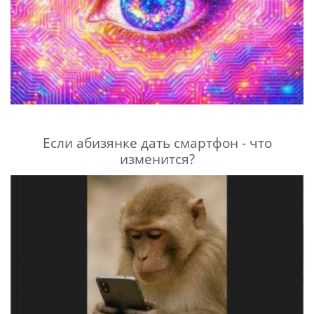
Если абизянке дать смартфон - что
изменится?