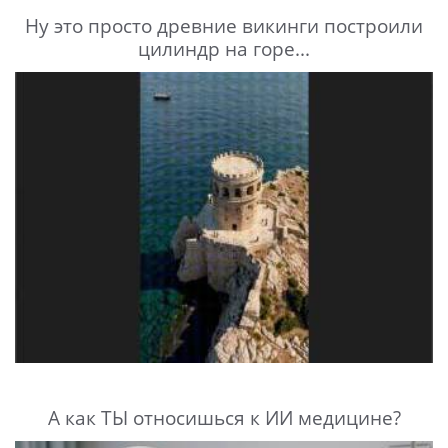
Ну это просто древние викинги построили
цилиндр на горе...
А как ТЫ относишься к ИИ медицине?