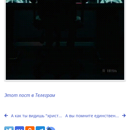
Этот пост в Телеграм
А как ты видишь "христ...
А вы помните единствен...