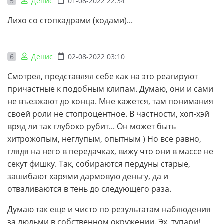
5
Денис
01-08-2022 22:34
Лихо со стопкадрами (кодами)...
6
Денис
02-08-2022 03:10
Смотрел, представлял себе как на это реагируют
причастные к подобным клипам. Думаю, они и сами
не въезжают до конца. Мне кажется, там понимания
своей роли не стопроцентное. В частности, хоп-хэй
вряд ли так глубоко рубит... Он может быть
хитрожопым, неглупым, опытным ) Но все равно,
глядя на него в передачках, вижу что они в массе не
секут фишку. Так, собираются пердуны старые,
зашибают харями дармовую деньгу, да и
отваливаются в тень до следующего раза.
Думаю так еще и чисто по результатам наблюдения
за людьми в собственном окружении. Эх, тупари!