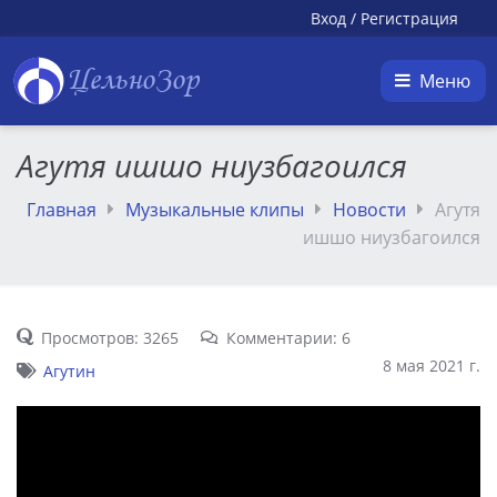
Вход
/
Регистрация
ЦельноЗор
Меню
Агутя ишшо ниузбагоился
Главная
Музыкальные клипы
Новости
Агутя
ишшо ниузбагоился
Просмотров: 3265
Комментарии: 6
8 мая 2021 г.
Агутин