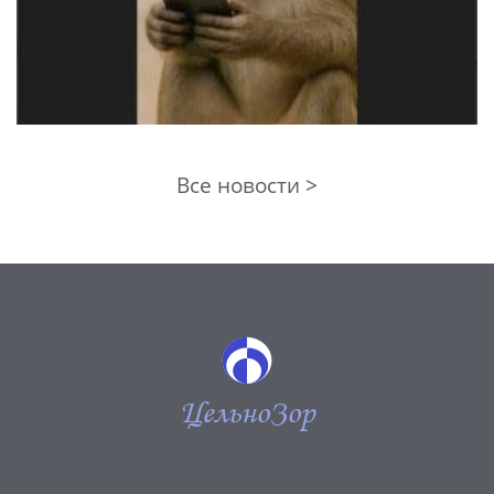
Все новости >
ЦельноЗор