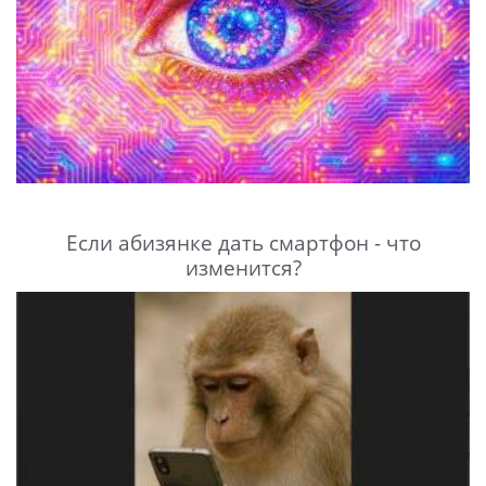
Если абизянке дать смартфон - что
изменится?