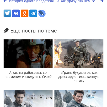
История одного предателя
А как фразу "на нём Зе...
Еще посты по теме
А как ты работаешь со
«Грань будущего»: как
временем и следуешь Силе?
дрессируют искаженную
логику