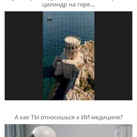
цилиндр на горе...
А как ТЫ относишься к ИИ медицине?