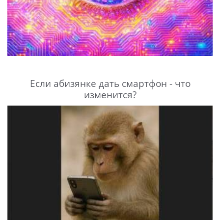
Если абизянке дать смартфон - что
изменится?