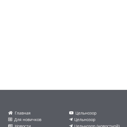
Главная
Цельнозор
Для новичков
Цельнозор
Новости
Цельнозор (новостной)