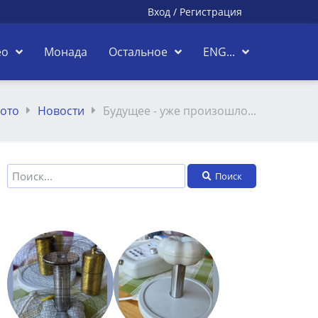
Вход
/
Регистрация
ео
Монада
Остальное
ENG...
ото
Новости
Будущее - уже произошло...
Поиск