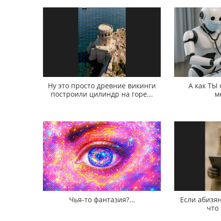
Ну это просто древние викинги
А как ТЫ
построили цилиндр на горе...
м
Чья-то фантазия?...
Если абизян
что