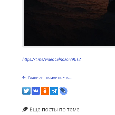
https://t.me/videoCelnozor/9012
Главное - помнить, что...
Еще посты по теме