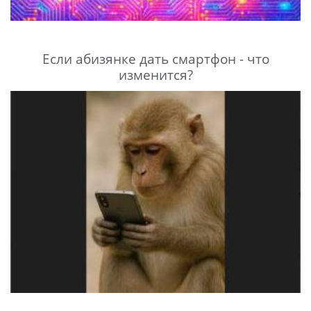
Если абизянке дать смартфон - что
изменится?