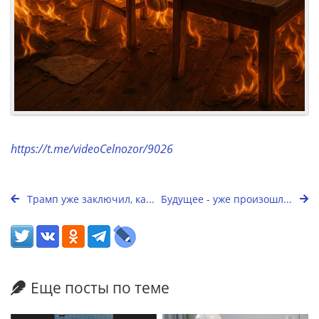
https://t.me/videoCelnozor/9026
Трамп уже заключил, ка...
Будущее - уже произошл...
Еще посты по теме